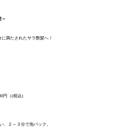
想～
分に満たされたサラ艶髪へ！
80円（(税込)
洗い、２～３分で泡パック。