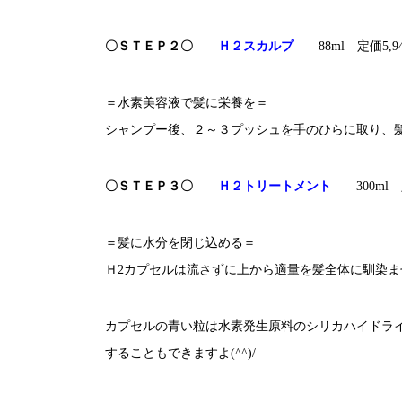
〇ＳＴＥＰ２〇
Ｈ２スカ
ルプ
88ml 定価5,9
＝水素美容液で髪に栄養を＝
シャンプー後、２～３プッシュを手のひらに取り、
〇ＳＴＥＰ３〇
Ｈ２トリートメント
300ml 
＝髪に水分を閉じ込める＝
Ｈ2カプセルは流さずに上から適量を髪全体に馴染
カプセルの青い粒は水素発生原料のシリカハイドラ
することもできますよ(^^)/