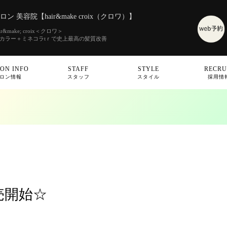
 美容院【hair&make croix（クロワ）】
make; croix＜クロワ＞
素カラー＋ミネコラtｒで史上最高の髪質改善
ON INFO
STAFF
STYLE
RECRU
ロン情報
スタッフ
スタイル
採用情
売開始☆