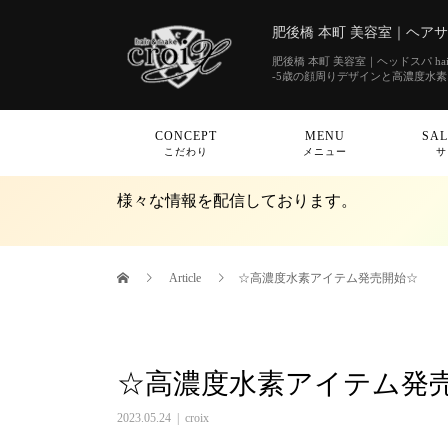
肥後橋 本町 美容室｜ヘアサロン
肥後橋 本町 美容室｜ヘッドスパ hair&
-5歳の顔周りデザインと高濃度水
CONCEPT
MENU
SAL
こだわり
メニュー
サ
様々な情報を配信しております。
Article
☆高濃度水素アイテム発売開始☆
☆高濃度水素アイテム発
2023.05.24
croix