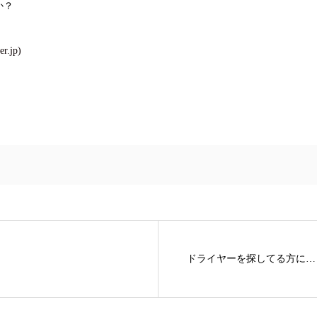
か？
.jp)
。
ドライヤーを探してる方に…