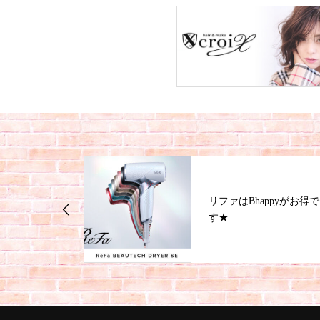
ジナルの酸性ス
リファはBhappyがお得で
す★