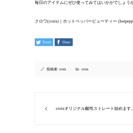
毎日のアイテムにぜひ使ってみてはいかがでしょう
クロワ(croix)｜ホットペッパービューティー (hotpepper
Tweet
Share
投稿者:
croix
croix
croixオリジナル酸性ストレート始めます