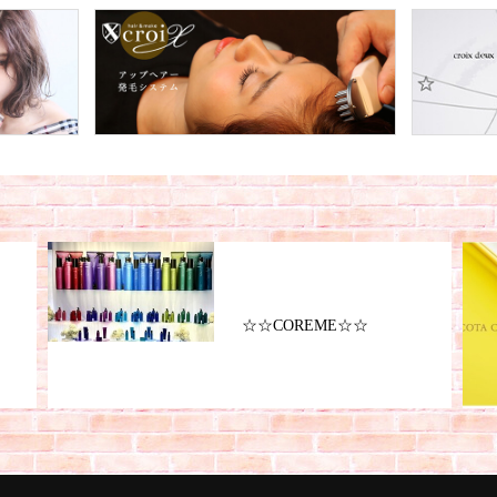
☆☆COREME☆☆