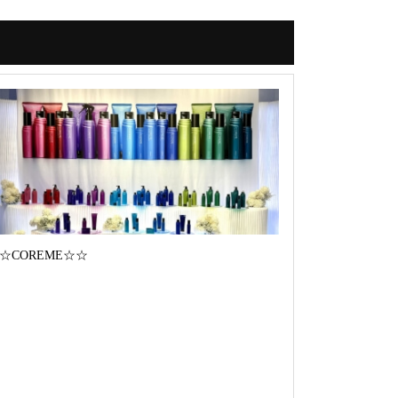
☆COREME☆☆