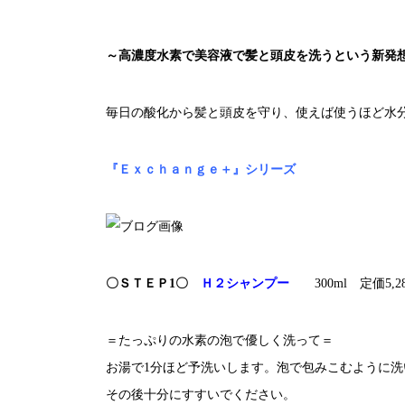
～高濃度水素で美容液で髪と頭皮を洗うという新発
毎日の酸化から髪と頭皮を守り、使えば使うほど水
『Ｅｘｃｈａｎｇｅ＋』シリーズ
〇ＳＴＥＰ1〇
Ｈ２シャンプー
300ml 定価5,2
＝たっぷりの水素の泡で優しく洗って＝
お湯で1分ほど予洗いします。泡で包みこむように
その後十分にすすいでください。