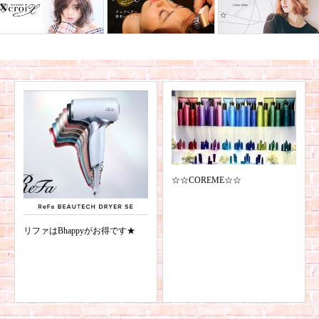
☆☆COREME☆☆
リファはBhappyがお得です★