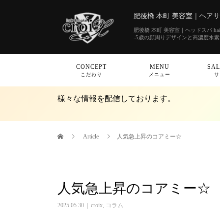
肥後橋 本町 美容室｜ヘアサロン
肥後橋 本町 美容室｜ヘッドスパ hair&
-5歳の顔周りデザインと高濃度水
CONCEPT
MENU
SAL
こだわり
メニュー
サ
様々な情報を配信しております。
Article
人気急上昇のコアミー☆
人気急上昇のコアミー☆
2025.05.30
croix
,
コラム