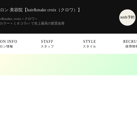
 美容院【hair&make croix（クロワ）】
make; croix＜クロワ＞
素カラー＋ミネコラtｒで史上最高の髪質改善
ON INFO
STAFF
STYLE
RECRU
ロン情報
スタッフ
スタイル
採用情