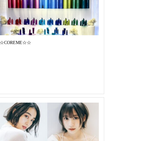
☆COREME☆☆