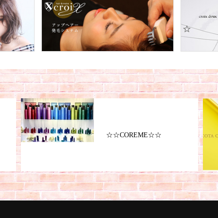
☆☆COREME☆☆