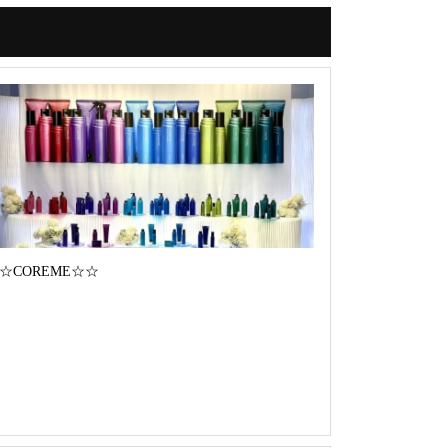
☆COREME☆☆