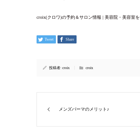
croix(クロワ)の予約＆サロン情報 | 美容院・美
Tweet
Share
投稿者:
croix
croix
メンズパーマのメリット♪