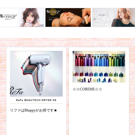
☆☆COREME☆☆
リファはBhappyがお得です★