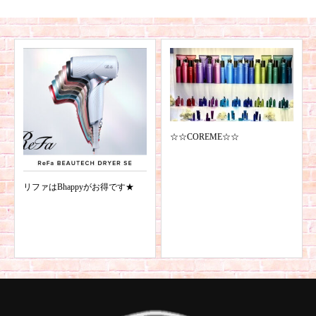
☆☆COREME☆☆
リファはBhappyがお得です★