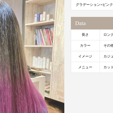
グラデーション×ピン
Data
長さ
ロン
カラー
その
イメージ
カジ
メニュー
カッ