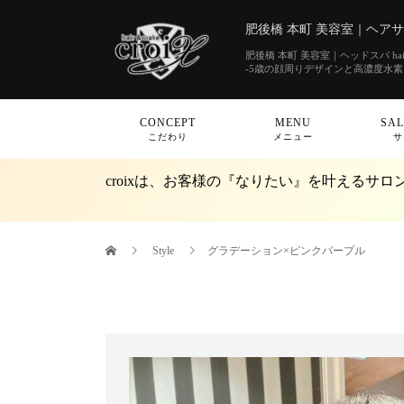
肥後橋 本町 美容室｜ヘアサロン
肥後橋 本町 美容室｜ヘッドスパ hair&
-5歳の顔周りデザインと高濃度水
CONCEPT
MENU
SAL
こだわり
メニュー
サ
croixは、お客様の『なりたい』を叶えるサロ
Style
グラデーション×ピンクパープル