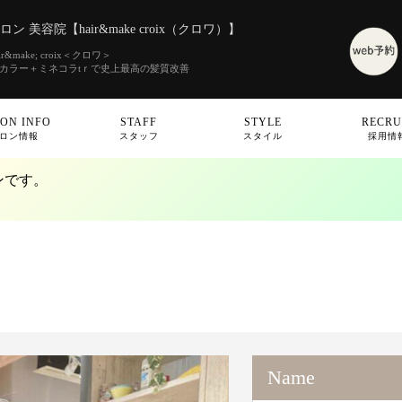
 美容院【hair&make croix（クロワ）】
make; croix＜クロワ＞
素カラー＋ミネコラtｒで史上最高の髪質改善
ON INFO
STAFF
STYLE
RECRU
ロン情報
スタッフ
スタイル
採用情
ンです。
Name