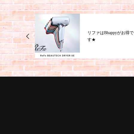
ジナルの酸性ス
リファはBhappyがお得で
す★