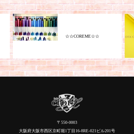
☆☆COREME☆☆
〒550-0003
大阪府大阪市西区京町堀1丁目16-8RE-021ビル201号