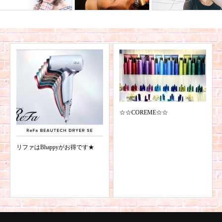
☆☆COREME☆☆
リファはBhappyがお得です★