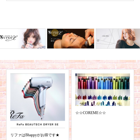
☆☆COREME☆☆
リファはBhappyがお得です★