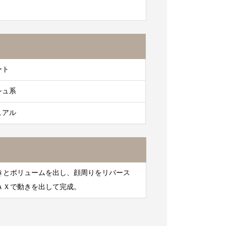
ート
シュ系
ュアル
きとボリュームを出し、顔周りをリバース
ＡＸで動きを出して完成。