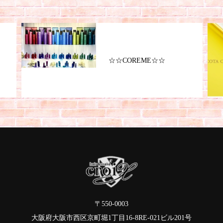
☆☆COREME☆☆
〒550-0003
大阪府大阪市西区京町堀1丁目16-8RE-021ビル201号