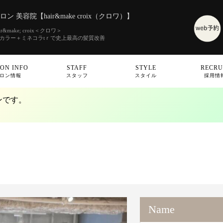
 美容院【hair&make croix（クロワ）】
make; croix＜クロワ＞
素カラー＋ミネコラtｒで史上最高の髪質改善
ON INFO
STAFF
STYLE
RECRU
ロン情報
スタッフ
スタイル
採用情
ンです。
Name