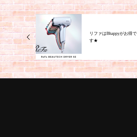
ジナルの酸性ス
リファはBhappyがお得で
す★