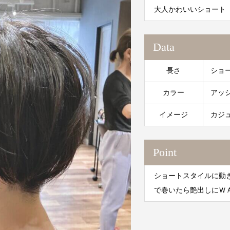
大人かわいいショート
Data
長さ
ショ
カラー
アッ
イメージ
カジ
Point
ショートスタイルに動
で巻いたら艶出しにＷ