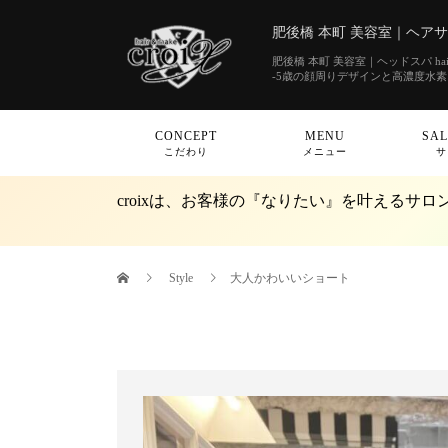
肥後橋 本町 美容室｜ヘアサロン
肥後橋 本町 美容室｜ヘッドスパ hair&
-5歳の顔周りデザインと高濃度水
CONCEPT
MENU
SAL
こだわり
メニュー
サ
croixは、お客様の『なりたい』を叶えるサロ
Style
大人かわいいショート