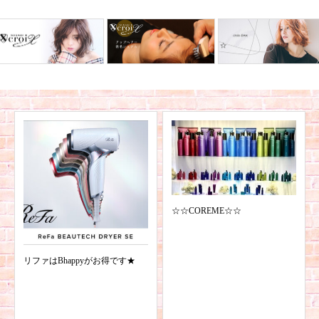
☆☆COREME☆☆
リファはBhappyがお得です★