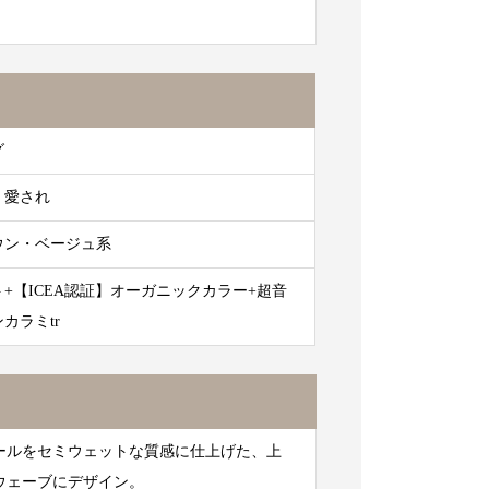
グ
・愛され
ウン・ベージュ系
+【ICEA認証】オーガニックカラー+超音
カラミtr
ールをセミウェットな質感に仕上げた、上
ウェーブにデザイン。