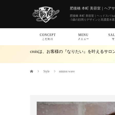
肥後橋 本町 美容室｜ヘアサロン
肥後橋 本町 美容室｜ヘッドスパ hair&
-5歳の顔周りデザインと高濃度水
CONCEPT
MENU
SAL
こだわり
メニュー
サ
croixは、お客様の『なりたい』を叶えるサロ
Style
minion wave