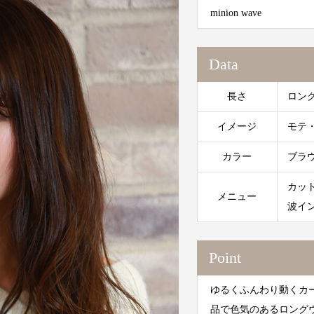
minion wave
Data
長さ
ロン
イメージ
モテ
カラー
ブラ
カット
メニュー
波イン
Point
ゆるくふんわり動くカ
品で色気のあるロング