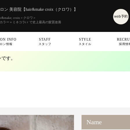
 美容院【hair&make croix（クロワ）】
make; croix＜クロワ＞
素カラー＋ミネコラtｒで史上最高の髪質改善
ON INFO
STAFF
STYLE
RECRU
ロン情報
スタッフ
スタイル
採用情
ンです。
Name