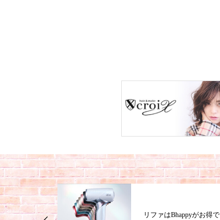
ジナルの酸性ス
リファはBhappyがお得で