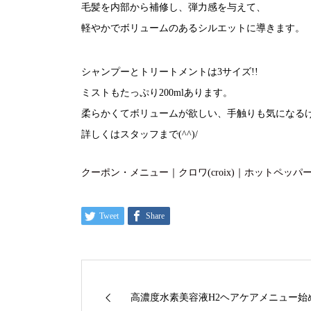
毛髪を内部から補修し、弾力感を与えて、
軽やかでボリュームのあるシルエットに導きます。
シャンプーとトリートメントは3サイズ!!
ミストもたっぷり200mlあります。
柔らかくてボリュームが欲しい、手触りも気になる
詳しくはスタッフまで(^^)/
クーポン・メニュー｜クロワ(croix)｜ホットペッパービューテ
Tweet
Share
高濃度水素美容液H2ヘアケアメニュー始