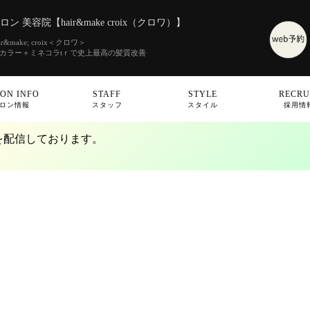
 美容院【hair&make croix（クロワ）】
make; croix＜クロワ＞
素カラー＋ミネコラtｒで史上最高の髪質改善
ON INFO
STAFF
STYLE
RECRU
ロン情報
スタッフ
スタイル
採用情
せを配信しております。