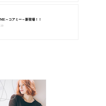
EME～コアミー～新登場！！
.19