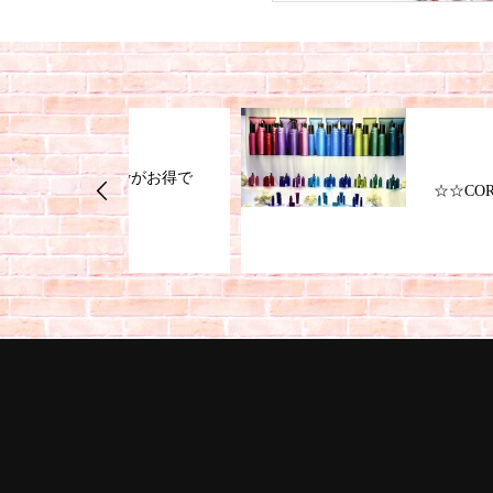
ppyがお得で
☆☆COREME☆☆