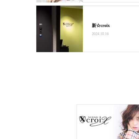
新☆croix
2024.10.16