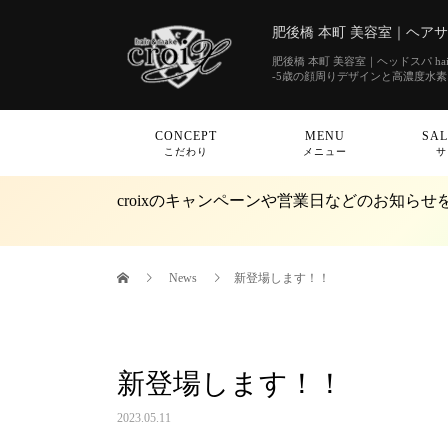
肥後橋 本町 美容室｜ヘアサロン
肥後橋 本町 美容室｜ヘッドスパ hair&
-5歳の顔周りデザインと高濃度水
CONCEPT
MENU
SAL
こだわり
メニュー
サ
croixのキャンペーンや営業日などのお知ら
News
新登場します！！
新登場します！！
2023.05.11