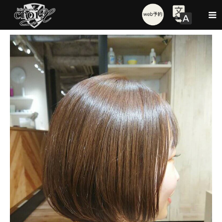
Style
【croix】ミニボブ×肩上ボブ