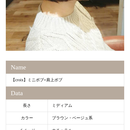
Name
【croix】ミニボブ×肩上ボブ
Data
長さ
ミディアム
カラー
ブラウン・ベージュ系